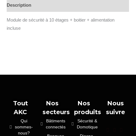
Description
Module de sécurité à 10 étages + boitier + alimentation
incluse
Tout
Nos
Nos
Nous
AKC
secteurs
produits
suivre
Qui
Bâtiments
Sécurité &
sommes-
connectés
Domotique
nous?